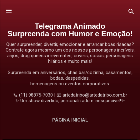
Pular para o conteúdo principal
Telegrama Animado
Surpreenda com Humor e Emoção!
Quer surpreender, divertir, emocionar e arrancar boas risadas?
Contrate agora mesmo um dos nossos personagens incríveis:
anjos, drag queens irreverentes, covers, sósias, personagens
hilários e muito mais!
Surpreenda em aniversários, chás bar/cozinha, casamentos,
bodas, despedidas,
homenagens ou eventos corporativos.
📞 (11) 98875-7030 | 📧 artedatribo@artedatribo.com.br
✨ Um show divertido, personalizado e inesquecível!✨
PÁGINA INICIAL