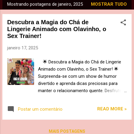
Mostrando postagens de janeiro, 2025
MOSTRAR TUDO
P
o
Descubra a Magia do Chá de
s
Lingerie Animado com Olavinho, o
t
Sex Trainer!
a
g
janeiro 17, 2025
e
🌟 Descubra a Magia do Chá de Lingerie
n
Animado com Olavinho, o Sex Trainer! 🌟
s
Surpreenda-se com um show de humor
divertido e aprenda dicas preciosas para
manter o relacionamento quente. Desfrute
de momentos únicos com Olavinho, o
chiquérrimo que transforma até as gafes
READ MORE »
Postar um comentário
em algo sensual. 💋 Garanta momentos de
pura diversão e um chá de lingerie
inesquecível com a Arte da Tribo. Reserve
MAIS POSTAGENS
agora mesmo! ArtedaTribo.com.br |