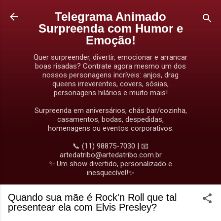
Pular para o conteúdo principal
Telegrama Animado
Surpreenda com Humor e
Emoção!
Quer surpreender, divertir, emocionar e arrancar
boas risadas? Contrate agora mesmo um dos
nossos personagens incríveis: anjos, drag
queens irreverentes, covers, sósias,
personagens hilários e muito mais!
Surpreenda em aniversários, chás bar/cozinha,
casamentos, bodas, despedidas,
homenagens ou eventos corporativos.
📞 (11) 98875-7030 | 📧
artedatribo@artedatribo.com.br
✨ Um show divertido, personalizado e
inesquecível!✨
Quando sua mãe é Rock'n Roll que tal
presentear ela com Elvis Presley?