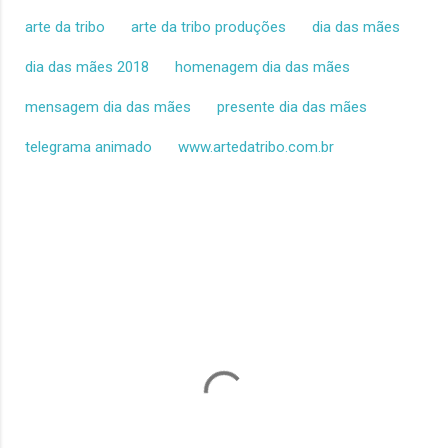
arte da tribo
arte da tribo produções
dia das mães
dia das mães 2018
homenagem dia das mães
mensagem dia das mães
presente dia das mães
telegrama animado
www.artedatribo.com.br
C
o
m
e
n
t
á
r
i