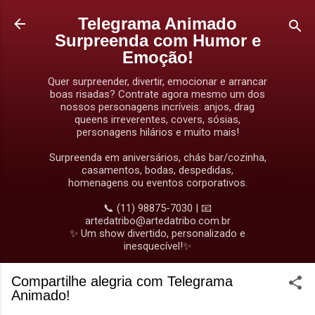
Pular para o conteúdo principal
Telegrama Animado
Surpreenda com Humor e
Emoção!
Quer surpreender, divertir, emocionar e arrancar
boas risadas? Contrate agora mesmo um dos
nossos personagens incríveis: anjos, drag
queens irreverentes, covers, sósias,
personagens hilários e muito mais!
Surpreenda em aniversários, chás bar/cozinha,
casamentos, bodas, despedidas,
homenagens ou eventos corporativos.
📞 (11) 98875-7030 | 📧
artedatribo@artedatribo.com.br
✨ Um show divertido, personalizado e
inesquecível!✨
Compartilhe alegria com Telegrama
Animado!