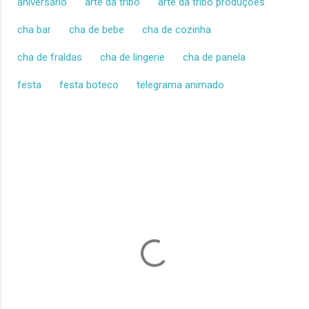
aniversario
arte da tribo
arte da tribo produções
cha bar
cha de bebe
cha de cozinha
cha de fraldas
cha de lingerie
cha de panela
festa
festa boteco
telegrama animado
C
o
m
e
n
t
á
r
i
o