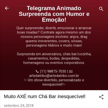
Pular para o conteúdo principal
Telegrama Animado
Surpreenda com Humor e
Emoção!
Quer surpreender, divertir, emocionar e arrancar
boas risadas? Contrate agora mesmo um dos
nossos personagens incríveis: anjos, drag
queens irreverentes, covers, sósias,
personagens hilários e muito mais!
Surpreenda em aniversários, chás bar/cozinha,
casamentos, bodas, despedidas,
homenagens ou eventos corporativos.
📞 (11) 98875-7030 | 📧
artedatribo@artedatribo.com.br
✨ Um show divertido, personalizado e
inesquecível!✨
Muito AXÉ num Chá Bar inesquecível!
setembro 24, 2018