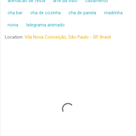
animacao de festa
arte da tribo
casamento
cha bar
cha de cozinha
cha de panela
madrinha
noiva
telegrama animado
Location:
Vila Nova Conceição, São Paulo - SP, Brasil
C
o
m
e
n
t
á
r
i
o
s