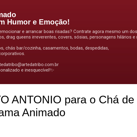
Pular para o conteúdo principal
mado
om Humor e Emoção!
ir, emocionar e arrancar boas risadas? Contrate agora mesmo um do
os, drag queens irreverentes, covers, sósias, personagens hilários e
os, chás bar/cozinha, casamentos, bodas, despedidas,
orporativos.
rtedatribo@artedatribo.com.br
onalizado e inesquecível!✨
O ANTONIO para o Chá de 
rama Animado