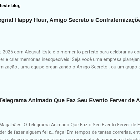
deste blog
egria! Happy Hour, Amigo Secreto e Confraternizaç
2025 com Alegria! Este é o momento perfeito para celebrar as con
er e criar memórias inesquecíveis! Seja você uma empresa planejan
rnização , uma equipe organizando o Amigo Secreto , ou um grupo
 2025 com alegria, o Telegrama Animado é a escolha ideal para surp
 corporativo ou pessoal — com um Show Interativo que mistura hu
É a forma mais divertida e original de celebrar o final do ano e come
mpresas Fortaleça o clima organizacional com uma experiência leve, 
Telegrama Animado Que Faz Seu Evento Ferver de A
a Animado é perfeito para: festa da firma confraternização de equi
e colaboradores homenagens especiais 🤝 Para Colaboradores Orga
Quer surpreender seu setor ou seu gestor? Um Telegrama Animado tr
galhães: O Telegrama Animado Que Faz o Seu Evento Ferver de E
er de fazer alguém feliz... faça! Em tempos de tantas correrias, en
ais valioso do que proporcionar um momento de surpresa e felicidad