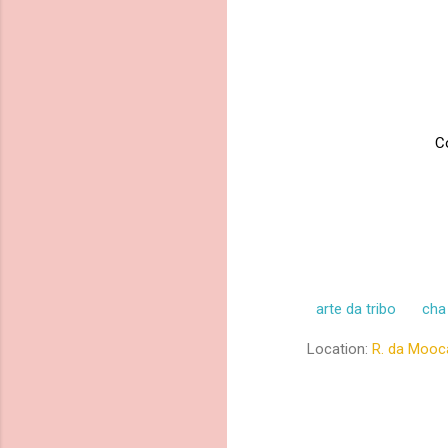
C
arte da tribo
cha
Location:
R. da Mooca
C
o