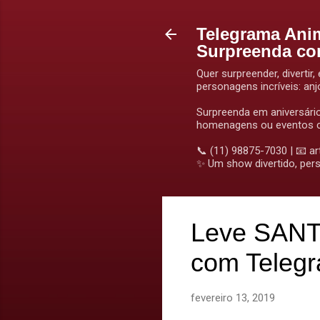
Telegrama Ani
Surpreenda c
Quer surpreender, divert
personagens incríveis: anj
Surpreenda em aniversári
homenagens ou eventos c
📞 (11) 98875-7030 | 📧 a
✨ Um show divertido, pers
Leve SANT
com Teleg
fevereiro 13, 2019