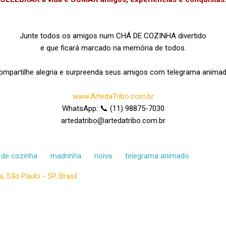
Junte todos os amigos num CHÁ DE COZINHA divertido
e que ficará marcado na memória de todos.
ompartilhe alegria e surpreenda seus amigos com telegrama animad
www.ArtedaTribo.com.br
📞
WhatsApp:
(11) 98875-7030
artedatribo@artedatribo.com.br
 de cozinha
madrinha
noiva
telegrama animado
, São Paulo - SP, Brasil