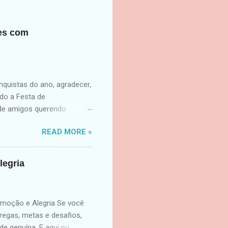
ões com
quistas do ano, agradecer,
do a Festa de
 de amigos querendo
reender. Transforme seu
READ MORE »
mor, emoção e muita
çar 2026 com o pé direito!
divertida e integrada. O
legria
pes ações surpresa para
nizando o Amigo Secreto da
az d...
moção e Alegria Se você
tregas, metas e desafios,
e genuína. E aqui no