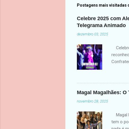
Postagens mais visitadas 
Celebre 2025 com Al
Telegrama Animado
dezembro 03, 2025
Celebre 
reconhec
Confrate
finalizar
evento —
energia. 
🎉 Para E
Magal Magalhães: O 
Telegram
novembro 28, 2025
líderes 
equipe? 
Magal Ma
tem o pod
nada é m