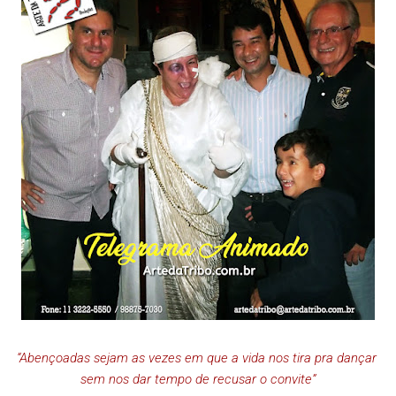
“Abençoadas sejam as vezes em que a vida nos tira pra dançar
sem nos dar tempo de recusar o convite”