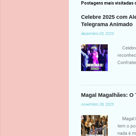
Postagens mais visitadas 
Celebre 2025 com Al
Telegrama Animado
dezembro 03, 2025
Celebre 
reconhec
Confrate
finalizar
evento —
energia. 
🎉 Para E
Magal Magalhães: O 
Telegram
novembro 28, 2025
líderes 
equipe? 
Magal Ma
tem o pod
nada é m