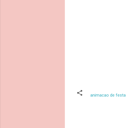
animacao de festa
C
o
m