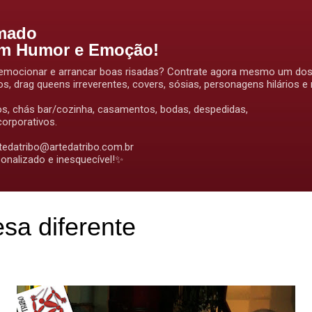
Pular para o conteúdo principal
mado
om Humor e Emoção!
ir, emocionar e arrancar boas risadas? Contrate agora mesmo um do
os, drag queens irreverentes, covers, sósias, personagens hilários e
os, chás bar/cozinha, casamentos, bodas, despedidas,
orporativos.
rtedatribo@artedatribo.com.br
onalizado e inesquecível!✨
sa diferente