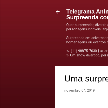
Telegrama Ani
Surpreenda c
Quer surpreender, divert
personagens incríveis: anj
Surpreenda em aniversári
homenagens ou eventos c
📞 (11) 98875-7030 | 📧 a
✨ Um show divertido, pers
Uma surpre
novembro 04, 2019