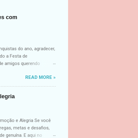
ões com
quistas do ano, agradecer,
do a Festa de
 de amigos querendo
reender. Transforme seu
READ MORE »
mor, emoção e muita
çar 2026 com o pé direito!
divertida e integrada. O
legria
pes ações surpresa para
nizando o Amigo Secreto da
az d...
moção e Alegria Se você
tregas, metas e desafios,
e genuína. E aqui no