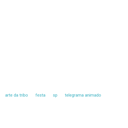
arte da tribo
festa
sp
telegrama animado