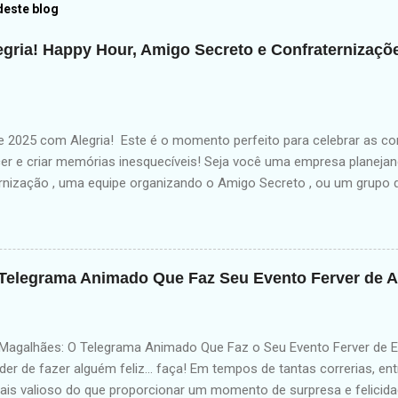
deste blog
egria! Happy Hour, Amigo Secreto e Confraternizaç
2025 com Alegria! Este é o momento perfeito para celebrar as con
er e criar memórias inesquecíveis! Seja você uma empresa planejan
rnização , uma equipe organizando o Amigo Secreto , ou um grupo
 2025 com alegria, o Telegrama Animado é a escolha ideal para surp
 corporativo ou pessoal — com um Show Interativo que mistura hu
É a forma mais divertida e original de celebrar o final do ano e come
mpresas Fortaleça o clima organizacional com uma experiência leve, 
Telegrama Animado Que Faz Seu Evento Ferver de A
a Animado é perfeito para: festa da firma confraternização de equi
e colaboradores homenagens especiais 🤝 Para Colaboradores Orga
Quer surpreender seu setor ou seu gestor? Um Telegrama Animado tr
galhães: O Telegrama Animado Que Faz o Seu Evento Ferver de E
er de fazer alguém feliz... faça! Em tempos de tantas correrias, en
ais valioso do que proporcionar um momento de surpresa e felicidad