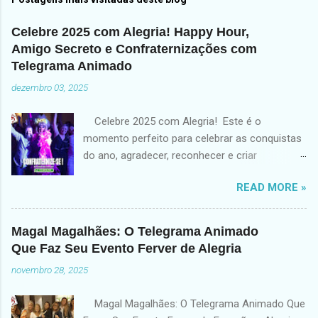
Celebre 2025 com Alegria! Happy Hour,
Amigo Secreto e Confraternizações com
Telegrama Animado
dezembro 03, 2025
Celebre 2025 com Alegria! Este é o
momento perfeito para celebrar as conquistas
do ano, agradecer, reconhecer e criar
memórias inesquecíveis! Seja você uma
READ MORE »
empresa planejando a Festa de
Confraternização , uma equipe organizando o
Amigo Secreto , ou um grupo de amigos
Magal Magalhães: O Telegrama Animado
querendo finalizar 2025 com alegria, o
Que Faz Seu Evento Ferver de Alegria
Telegrama Animado é a escolha ideal para
novembro 28, 2025
surpreender. Transforme seu evento —
corporativo ou pessoal — com um Show
Magal Magalhães: O Telegrama Animado Que
Interativo que mistura humor, emoção e muita