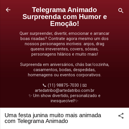
Pular para o conteúdo principal
Telegrama Animado
Surpreenda com Humor e
Emoção!
Quer surpreender, divertir, emocionar e arrancar
boas risadas? Contrate agora mesmo um dos
nossos personagens incríveis: anjos, drag
queens irreverentes, covers, sósias,
personagens hilários e muito mais!
Surpreenda em aniversários, chás bar/cozinha,
casamentos, bodas, despedidas,
homenagens ou eventos corporativos.
📞 (11) 98875-7030 | 📧
artedatribo@artedatribo.com.br
✨ Um show divertido, personalizado e
inesquecível!✨
Uma festa junina muito mais animada
com Telegrama Animado