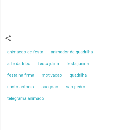
animacao de festa
animador de quadrilha
arte da tribo
festa julina
festa junina
festa na firma
motivacao
quadrilha
santo antonio
sao joao
sao pedro
telegrama animado
C
o
m