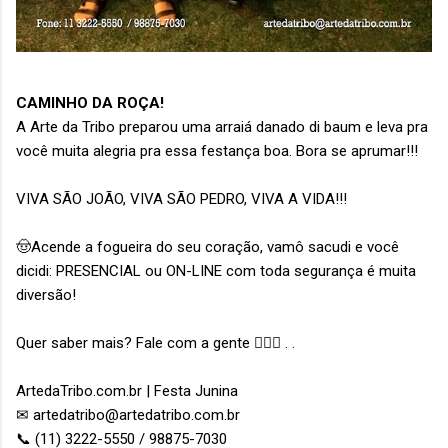
CAMINHO DA ROÇA!
A Arte da Tribo preparou uma arraiá danado di baum e leva pra
você muita alegria pra essa festança boa. Bora se aprumar!!!
⠀⠀⠀⠀⠀⠀⠀⠀⠀
VIVA SÃO JOÃO, VIVA SÃO PEDRO, VIVA A VIDA!!!
⠀⠀⠀⠀⠀⠀⠀⠀⠀
🤠Acende a fogueira do seu coração, vamô sacudi e você
dicidi: PRESENCIAL ou ON-LINE com toda segurança é muita
diversão!
Quer saber mais? Fale com a gente 👉🏻📩 . . ⠀⠀⠀⠀⠀⠀⠀
⠀⠀⠀⠀⠀⠀⠀⠀⠀
ArtedaTribo.com.br | Festa Junina
✉ artedatribo@artedatribo.com.br
📞 (11) 3222-5550 / 98875-7030