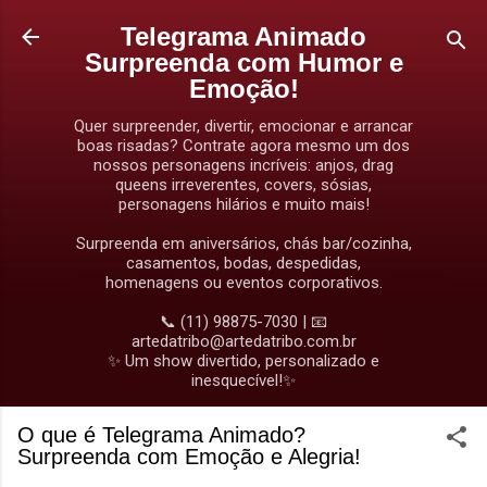
Pular para o conteúdo principal
Telegrama Animado
Surpreenda com Humor e
Emoção!
Quer surpreender, divertir, emocionar e arrancar
boas risadas? Contrate agora mesmo um dos
nossos personagens incríveis: anjos, drag
queens irreverentes, covers, sósias,
personagens hilários e muito mais!
Surpreenda em aniversários, chás bar/cozinha,
casamentos, bodas, despedidas,
homenagens ou eventos corporativos.
📞 (11) 98875-7030 | 📧
artedatribo@artedatribo.com.br
✨ Um show divertido, personalizado e
inesquecível!✨
O que é Telegrama Animado?
Surpreenda com Emoção e Alegria!